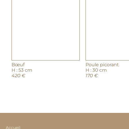
Bœuf
Poule picorant
H : 53 cm
H : 30 cm
420 €
170 €
Accueil