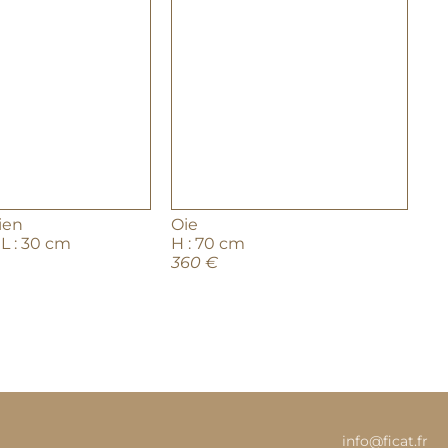
ien
Oie
 L : 30 cm
H : 70 cm
360 €
info@ficat.fr