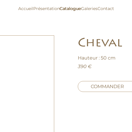
Accueil
Présentation
Catalogue
Catalogue
Galeries
Contact
Cheval
Hauteur : 50 cm
390 €
COMMANDER