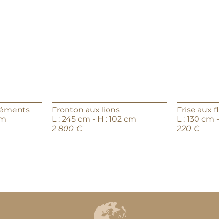
Éléments
Fronton aux lions
Frise aux f
cm
L : 245 cm - H : 102 cm
L : 130 cm 
2 800 €
220 €