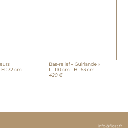
leurs
Bas-relief « Guirlande »
- H : 32 cm
L : 110 cm - H : 63 cm
420 €
info@ficat.fr