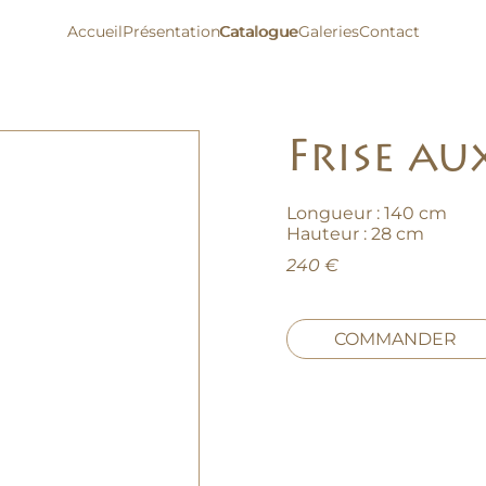
Accueil
Présentation
Catalogue
Catalogue
Galeries
Contact
Frise au
Longueur : 140 cm
Hauteur : 28 cm
240 €
COMMANDER