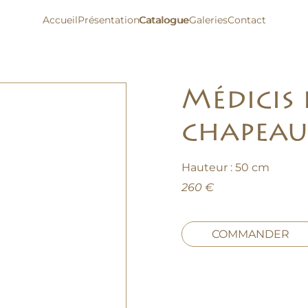
Accueil
Présentation
Catalogue
Catalogue
Galeries
Contact
Médicis 
chapeau
Hauteur : 50 cm
260 €
COMMANDER