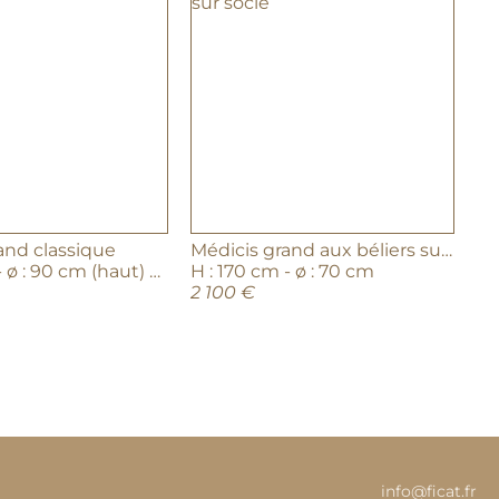
and classique
Médicis grand aux béliers sur socle
H : 125 cm - ø : 90 cm (haut) 48 cm (base)
H : 170 cm - ø : 70 cm
2 100 €
info@ficat.fr