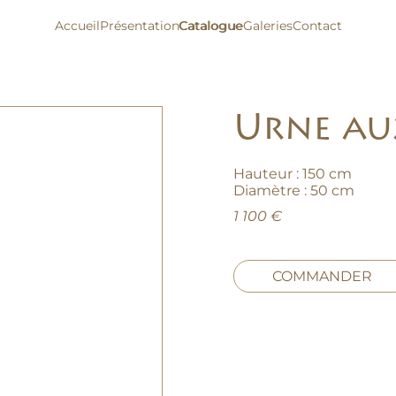
Accueil
Présentation
Catalogue
Catalogue
Galeries
Contact
Urne au
Hauteur : 150 cm
Diamètre : 50 cm
1 100 €
COMMANDER