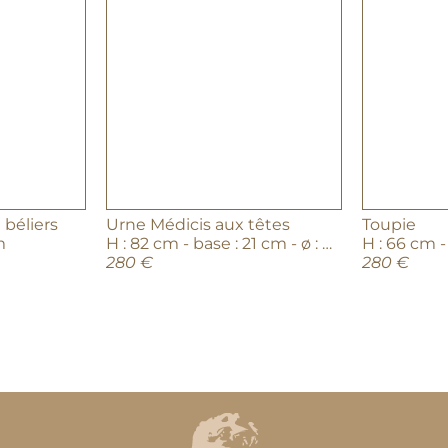
 béliers
Urne Médicis aux têtes
Toupie
m
H : 82 cm - base : 21 cm - ø : 40 cm
H : 66 cm -
280 €
280 €