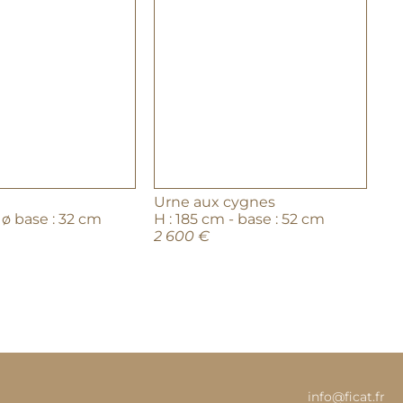
Urne aux cygnes
 ø base : 32 cm
H : 185 cm - base : 52 cm
2 600 €
info@ficat.fr