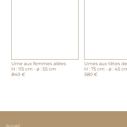
Urne aux femmes ailées
Urnes aux têtes de
H : 115 cm - ø : 55 cm
H : 75 cm - ø : 45 c
840 €
580 €
Accueil